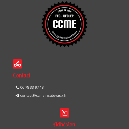

Contact
06 78 33 97 13
contact@ccmainsatevaux.fr
l
Adhésion