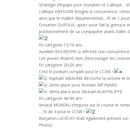
Stratégie d’équipe pour Donatien et Calliopé… et
Calliopé GRESSIER éloigne la concurrence, s’envo
ainsi que le maillot départemental… Et de 1 pou
Donatien DUPOUX, après avoir fait la grimace en e
positionnement de sa coéquipière avant d’aller c
En catégorie 15/16 ans :
Aurélien BOURDERY a affronté une concurrence tr
Les jeunes étaient ravis d’encourager les cours
En catégorie 20/29 ans :
C’est le podium complet pour le CCME !
Raphaël MEAUME décroche la victoire et le
2ème place pour Romain MEYNARD
3ème place pour Mickaël ALAPHILIPPE
En catégorie 40/49 ans :
Arnaud MOREAU s’impose sur la course et rempo
… Et de 4 pour le CCME !
Benjamin LICIECKY était également présent sur c
Photos