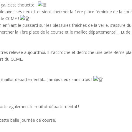
 ça, c’est chouette !
le avec ses deux L et vient chercher la 1ère place féminine de la cou
r le CCME !
nfilant le cuissard sur les blessures fraîches de la veille, s’assure d
hercher la 1ère place de la course et le maillot départemental… Et de 
ès relevée aujourd’hui. Il s’accroche et décroche une belle 4ème pla
iers du CCME.
 maillot départemental… Jamais deux sans trois !
rte également le maillot départemental !
ette belle journée de course.