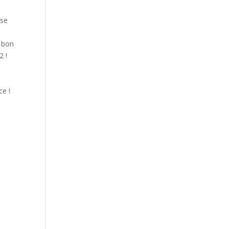
rse
u bon
2 !
ce !