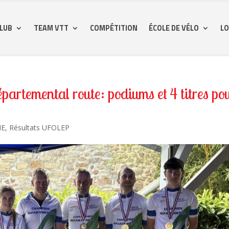
CLUB
TEAM VTT
COMPÉTITION
ÉCOLE DE VÉLO
LO
temental route: podiums et 4 titres po
ME
,
Résultats UFOLEP