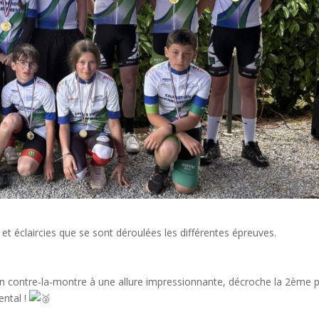
et éclaircies que se sont déroulées les différentes épreuves.
contre-la-montre à une allure impressionnante, décroche la 2ème p
ental !