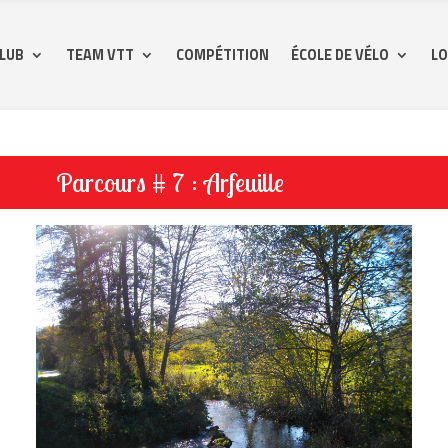
CLUB
TEAM VTT
COMPÉTITION
ÉCOLE DE VÉLO
LO
Parcours # 7 : Arfeuille