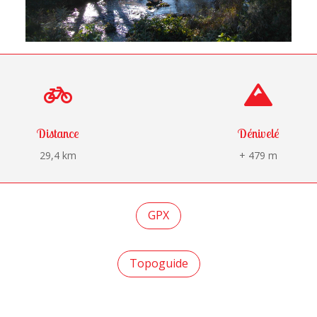


Distance
Dénivelé
29,4 km
+ 479 m
GPX
Topoguide