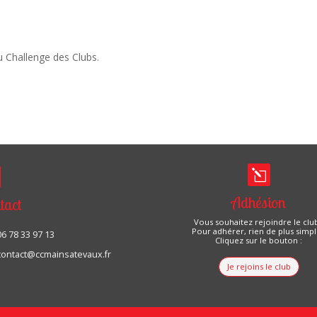
 Challenge des Clubs.
l
Adhésion
tact
Vous souhaitez rejoindre le club
Pour adhérer, rien de plus simpl
06 78 33 97 13
Cliquez sur le bouton :
contact@ccmainsatevaux.fr
Je rejoins le club