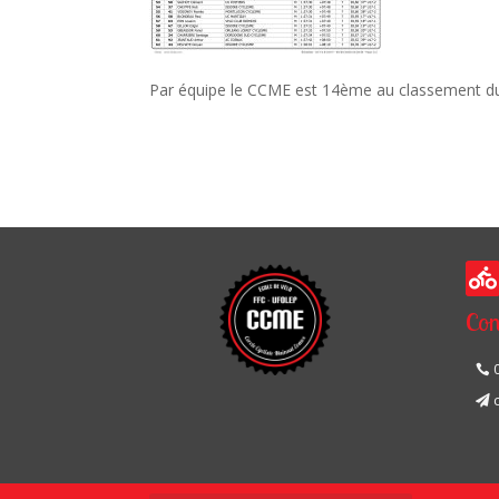
Par équipe le CCME est 14ème au classement du

Con