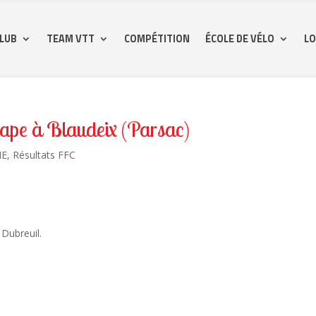
CLUB
TEAM VTT
COMPÉTITION
ÉCOLE DE VÉLO
LO
tape à Blaudeix (Parsac)
ME
,
Résultats FFC
ubreuil.